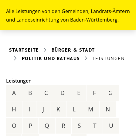
Alle Leistungen von den Gemeinden, Landrats-Ämtern
und Landeseinrichtung von Baden-Württemberg.
STARTSEITE
BÜRGER & STADT
POLITIK UND RATHAUS
LEISTUNGEN
Leistungen
A
B
C
D
E
F
G
H
I
J
K
L
M
N
O
P
Q
R
S
T
U