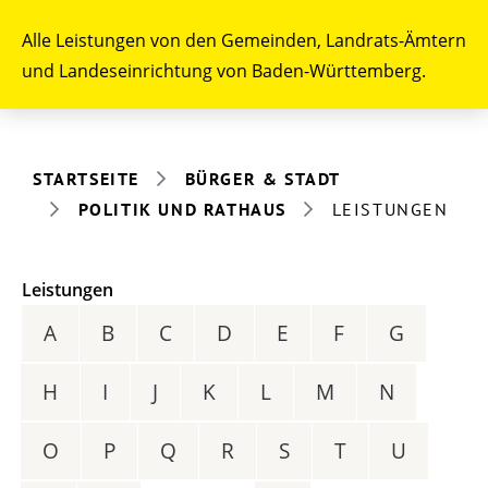
Alle Leistungen von den Gemeinden, Landrats-Ämtern
und Landeseinrichtung von Baden-Württemberg.
STARTSEITE
BÜRGER & STADT
POLITIK UND RATHAUS
LEISTUNGEN
Leistungen
A
B
C
D
E
F
G
H
I
J
K
L
M
N
O
P
Q
R
S
T
U