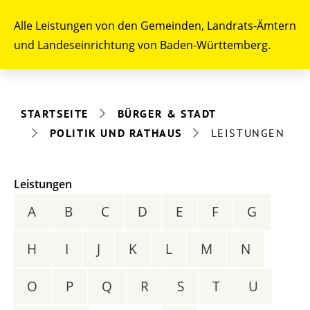
Alle Leistungen von den Gemeinden, Landrats-Ämtern
und Landeseinrichtung von Baden-Württemberg.
STARTSEITE
BÜRGER & STADT
POLITIK UND RATHAUS
LEISTUNGEN
Leistungen
A
B
C
D
E
F
G
H
I
J
K
L
M
N
O
P
Q
R
S
T
U