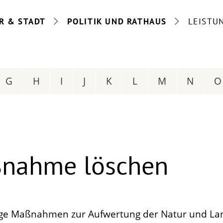
R & STADT
POLITIK UND RATHAUS
LEISTU
G
H
I
J
K
L
M
N
O
nahme löschen
ge Maßnahmen zur Aufwertung der Natur und Lan