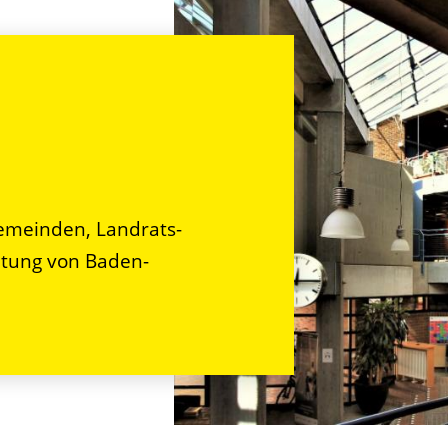
n
emeinden, Landrats-
tung von Baden-