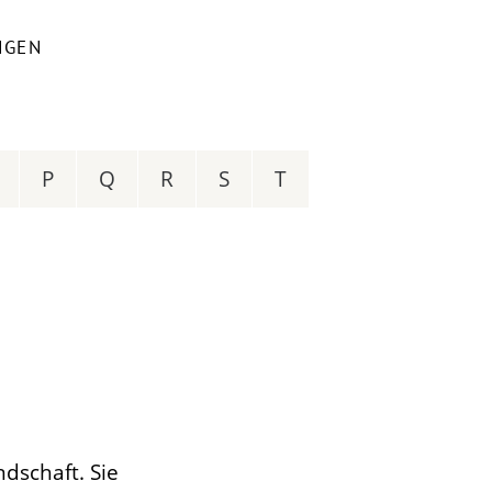
NGEN
P
Q
R
S
T
dschaft. Sie