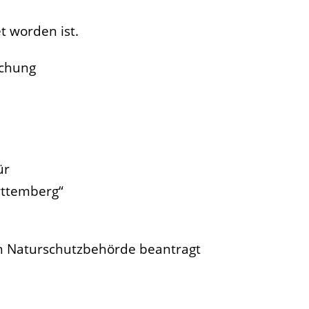
t worden ist.
schung
ür
rttemberg“
n Naturschutzbehörde beantragt