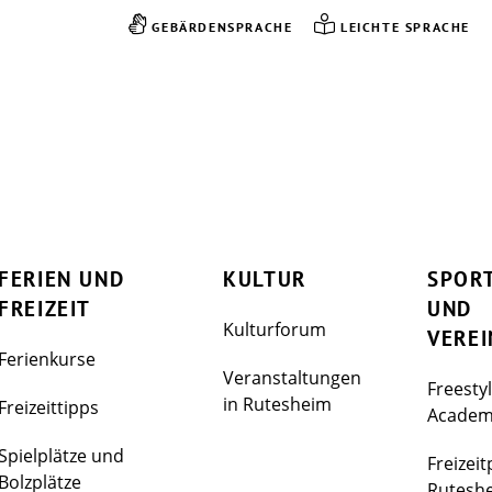
GEBÄRDENSPRACHE
LEICHTE SPRACHE
FERIEN UND
KULTUR
SPOR
FREIZEIT
UND
Kulturforum
VEREI
Ferienkurse
Veranstaltungen
Freesty
in Rutesheim
Freizeittipps
Acade
Spielplätze und
Freizeit
Bolzplätze
Rutesh