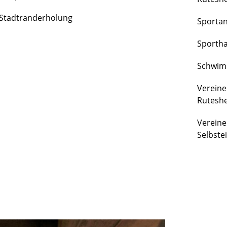
FREIZEIT
Stadtranderholung
Sporta
&
KULTUR
Sportha
Schwim
Vereine
Rutesh
Vereine
Selbste