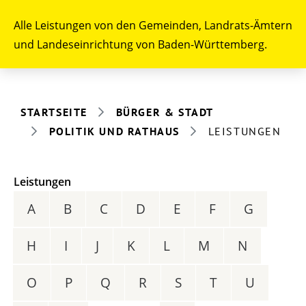
Alle Leistungen von den Gemeinden, Landrats-Ämtern
und Landeseinrichtung von Baden-Württemberg.
STARTSEITE
BÜRGER & STADT
POLITIK UND RATHAUS
LEISTUNGEN
Leistungen
A
B
C
D
E
F
G
H
I
J
K
L
M
N
O
P
Q
R
S
T
U