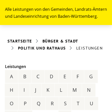
Alle Leistungen von den Gemeinden, Landrats-Ämtern
und Landeseinrichtung von Baden-Württemberg.
STARTSEITE
BÜRGER & STADT
POLITIK UND RATHAUS
LEISTUNGEN
Leistungen
A
B
C
D
E
F
G
H
I
J
K
L
M
N
O
P
Q
R
S
T
U