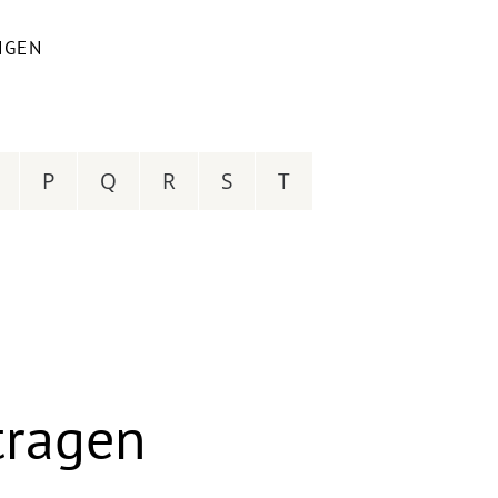
NGEN
P
Q
R
S
T
tragen