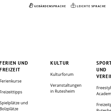
GEBÄRDENSPRACHE
LEICHTE SPRACHE
FERIEN UND
KULTUR
SPOR
FREIZEIT
UND
Kulturforum
VEREI
Ferienkurse
Veranstaltungen
Freesty
in Rutesheim
Freizeittipps
Acade
Spielplätze und
Freizeit
Bolzplätze
Rutesh