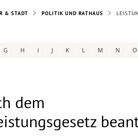
R & STADT
POLITIK UND RATHAUS
LEISTU
G
H
I
J
K
L
M
N
O
ch dem
eistungsgesetz bean