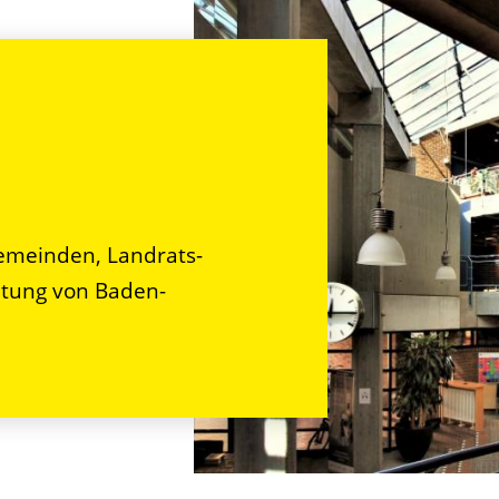
n
emeinden, Landrats-
tung von Baden-