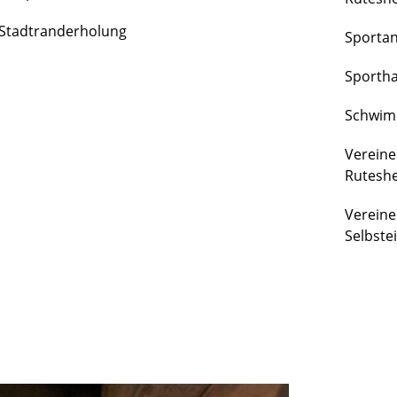
FREIZEIT
Stadtranderholung
Sporta
&
KULTUR
Sportha
Schwim
Vereine
Rutesh
Vereine
Selbste