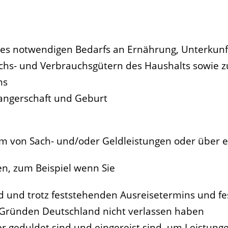
es notwendigen Bedarfs an Ernährung, Unterkunft
hs- und Verbrauchsgütern des Haushalts sowie z
ns
wangerschaft und Geburt
rm von Sach- und/oder Geldleistungen oder über e
en,
zum Beispiel
wenn Sie
ind und trotz feststehenden Ausreisetermins und f
 Gründen Deutschland nicht verlassen haben
der geduldet sind und
eingereist sind, um Leistun