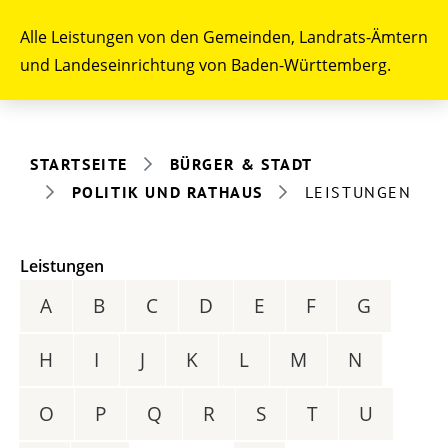
Alle Leistungen von den Gemeinden, Landrats-Ämtern
und Landeseinrichtung von Baden-Württemberg.
STARTSEITE
BÜRGER & STADT
POLITIK UND RATHAUS
LEISTUNGEN
Leistungen
A
B
C
D
E
F
G
H
I
J
K
L
M
N
O
P
Q
R
S
T
U