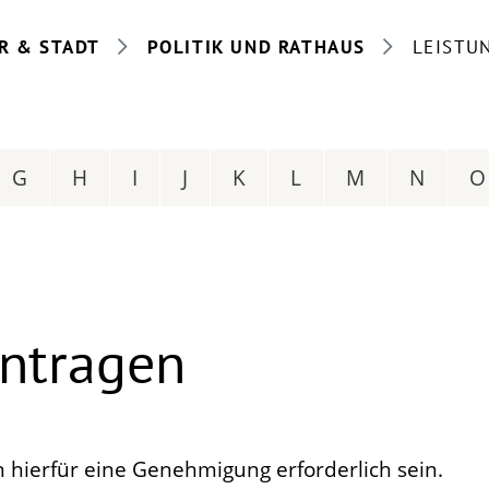
R & STADT
POLITIK UND RATHAUS
LEISTU
G
H
I
J
K
L
M
N
O
ntragen
 hierfür eine Genehmigung erforderlich sein.