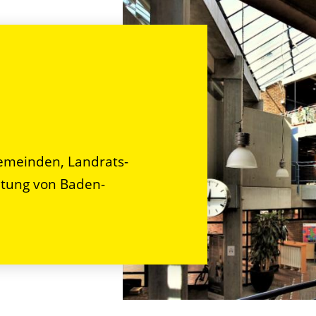
n
emeinden, Landrats-
tung von Baden-