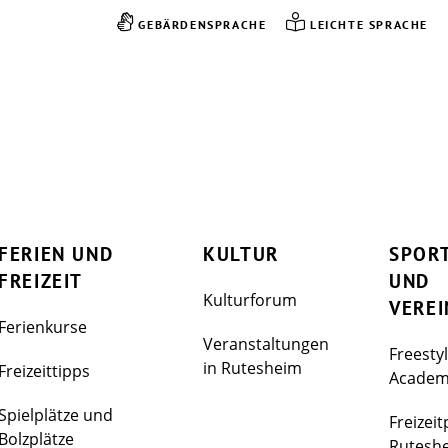
GEBÄRDENSPRACHE
LEICHTE SPRACHE
FERIEN UND
KULTUR
SPOR
FREIZEIT
UND
Kulturforum
VEREI
Ferienkurse
Veranstaltungen
Freesty
in Rutesheim
Freizeittipps
Acade
Spielplätze und
Freizeit
Bolzplätze
Rutesh