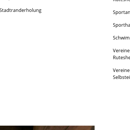
FREIZEIT
Stadtranderholung
Sporta
&
KULTUR
Sportha
Schwim
Vereine
Rutesh
Vereine
Selbste