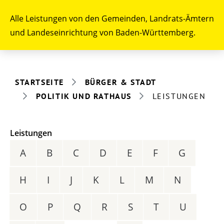
Alle Leistungen von den Gemeinden, Landrats-Ämtern
und Landeseinrichtung von Baden-Württemberg.
STARTSEITE
BÜRGER & STADT
POLITIK UND RATHAUS
LEISTUNGEN
Leistungen
A
B
C
D
E
F
G
H
I
J
K
L
M
N
O
P
Q
R
S
T
U