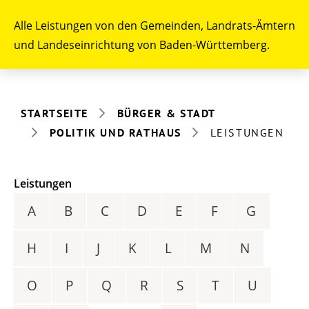
Alle Leistungen von den Gemeinden, Landrats-Ämtern
und Landeseinrichtung von Baden-Württemberg.
STARTSEITE
BÜRGER & STADT
POLITIK UND RATHAUS
LEISTUNGEN
Leistungen
A
B
C
D
E
F
G
H
I
J
K
L
M
N
O
P
Q
R
S
T
U