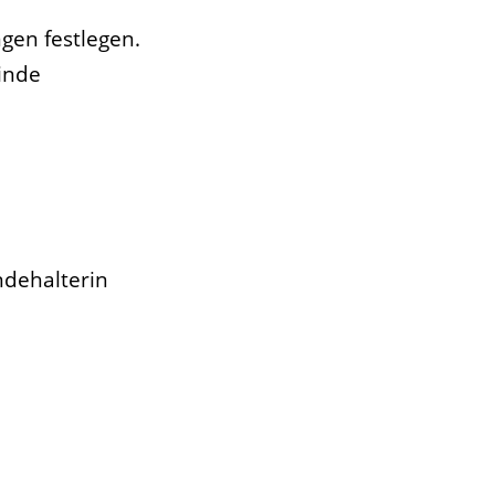
gen festlegen.
inde
ndehalterin