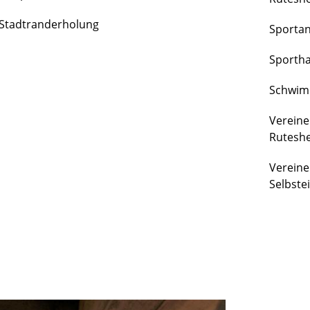
FREIZEIT
Stadtranderholung
Sporta
&
KULTUR
Sportha
Schwim
Vereine
Rutesh
Vereine
Selbste