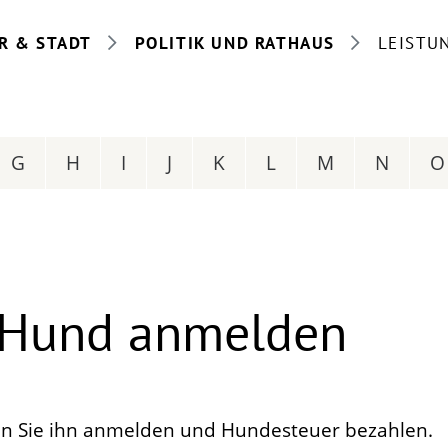
R & STADT
POLITIK UND RATHAUS
LEISTU
G
H
I
J
K
L
M
N
O
 Hund anmelden
n Sie ihn anmelden und Hundesteuer bezahlen.