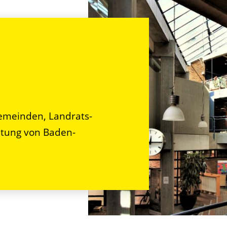
n
emeinden, Landrats-
tung von Baden-