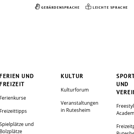
GEBÄRDENSPRACHE
LEICHTE SPRACHE
FERIEN UND
KULTUR
SPOR
FREIZEIT
UND
Kulturforum
VEREI
Ferienkurse
Veranstaltungen
Freesty
in Rutesheim
Freizeittipps
Acade
Spielplätze und
Freizeit
Bolzplätze
Rutesh