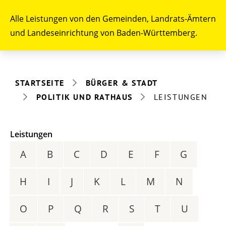
Alle Leistungen von den Gemeinden, Landrats-Ämtern
und Landeseinrichtung von Baden-Württemberg.
STARTSEITE
BÜRGER & STADT
POLITIK UND RATHAUS
LEISTUNGEN
Leistungen
A
B
C
D
E
F
G
H
I
J
K
L
M
N
O
P
Q
R
S
T
U