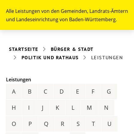
Alle Leistungen von den Gemeinden, Landrats-Ämtern
und Landeseinrichtung von Baden-Württemberg.
STARTSEITE
BÜRGER & STADT
POLITIK UND RATHAUS
LEISTUNGEN
Leistungen
A
B
C
D
E
F
G
H
I
J
K
L
M
N
O
P
Q
R
S
T
U