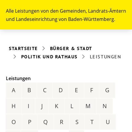
Alle Leistungen von den Gemeinden, Landrats-Ämtern
und Landeseinrichtung von Baden-Württemberg.
STARTSEITE
BÜRGER & STADT
POLITIK UND RATHAUS
LEISTUNGEN
Leistungen
A
B
C
D
E
F
G
H
I
J
K
L
M
N
O
P
Q
R
S
T
U