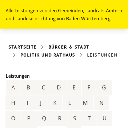
Alle Leistungen von den Gemeinden, Landrats-Ämtern
und Landeseinrichtung von Baden-Württemberg.
STARTSEITE
BÜRGER & STADT
POLITIK UND RATHAUS
LEISTUNGEN
Leistungen
A
B
C
D
E
F
G
H
I
J
K
L
M
N
O
P
Q
R
S
T
U