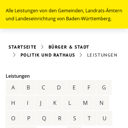
Alle Leistungen von den Gemeinden, Landrats-Ämtern
und Landeseinrichtung von Baden-Württemberg.
STARTSEITE
BÜRGER & STADT
POLITIK UND RATHAUS
LEISTUNGEN
Leistungen
A
B
C
D
E
F
G
H
I
J
K
L
M
N
O
P
Q
R
S
T
U