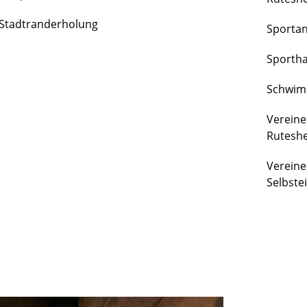
FREIZEIT
Stadtranderholung
Sporta
&
KULTUR
Sportha
Schwim
Vereine
Rutesh
Vereine
Selbste