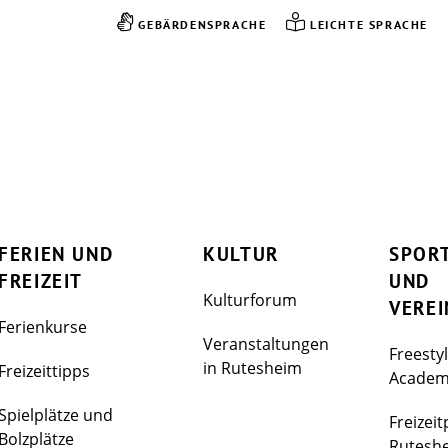
GEBÄRDENSPRACHE
LEICHTE SPRACHE
FERIEN UND
KULTUR
SPOR
FREIZEIT
UND
Kulturforum
VEREI
Ferienkurse
Veranstaltungen
Freesty
in Rutesheim
Freizeittipps
Acade
Spielplätze und
Freizeit
Bolzplätze
Rutesh