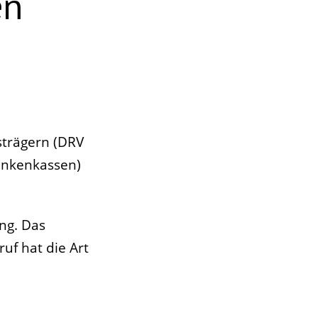
en
strägern (DRV
ankenkassen)
ng. Das
uf hat die Art