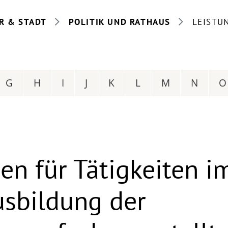
R & STADT
POLITIK UND RATHAUS
LEISTU
G
H
I
J
K
L
M
N
O
n für Tätigkeiten i
sbildung der