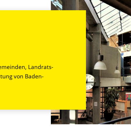
n
emeinden, Landrats-
tung von Baden-