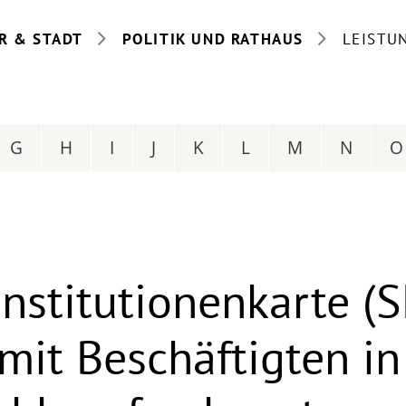
R & STADT
POLITIK UND RATHAUS
LEISTU
G
H
I
J
K
L
M
N
O
Institutionenkarte (
 mit Beschäftigten in