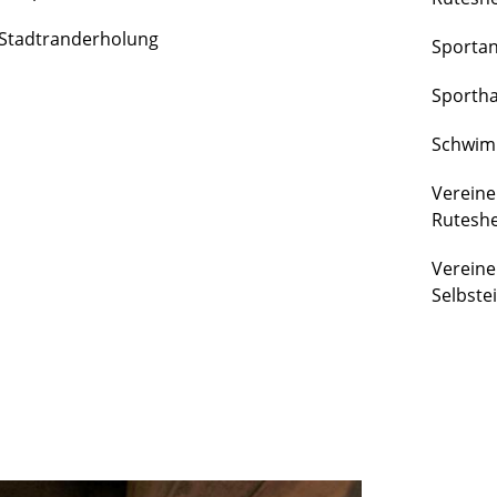
FREIZEIT
Stadtranderholung
Sporta
&
KULTUR
Sportha
Schwim
Vereine
Rutesh
Vereine
Selbste