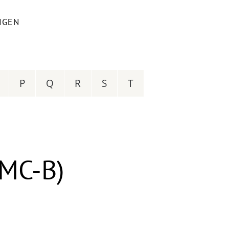
NGEN
P
Q
R
S
T
SMC-B)