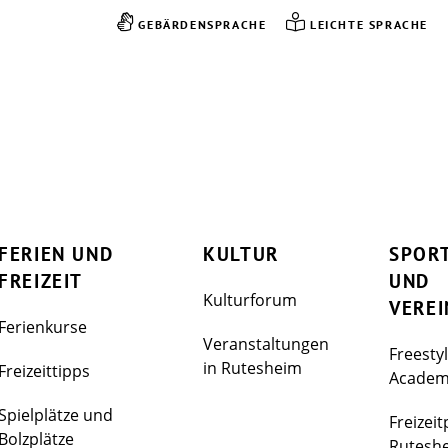
GEBÄRDENSPRACHE
LEICHTE SPRACHE
FERIEN UND
KULTUR
SPOR
FREIZEIT
UND
Kulturforum
VEREI
Ferienkurse
Veranstaltungen
Freesty
in Rutesheim
Freizeittipps
Acade
Spielplätze und
Freizeit
Bolzplätze
Rutesh