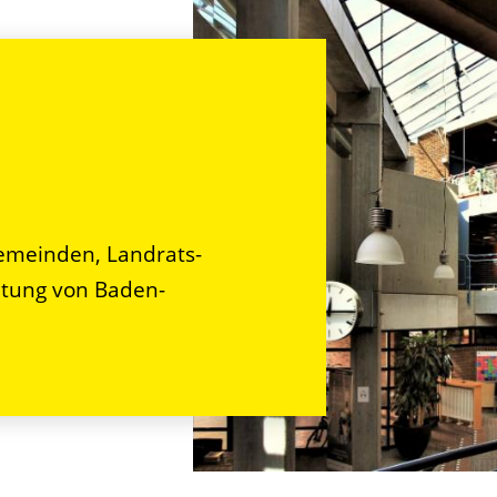
n
emeinden, Landrats-
tung von Baden-