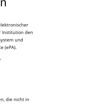
en
elektronischer
 Institution den
ssystem und
e (ePA).
r
, die nicht in