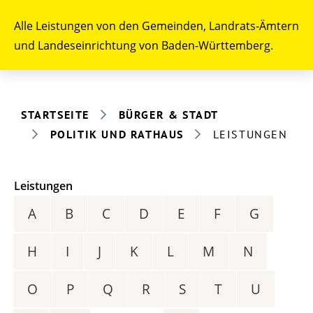
Alle Leistungen von den Gemeinden, Landrats-Ämtern
und Landeseinrichtung von Baden-Württemberg.
STARTSEITE
BÜRGER & STADT
POLITIK UND RATHAUS
LEISTUNGEN
Leistungen
A
B
C
D
E
F
G
H
I
J
K
L
M
N
O
P
Q
R
S
T
U