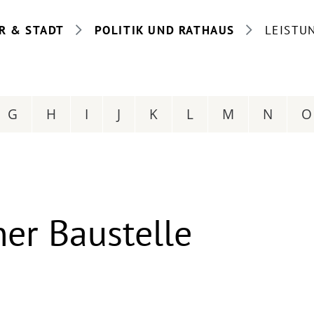
R & STADT
POLITIK UND RATHAUS
LEISTU
G
H
I
J
K
L
M
N
O
ner Baustelle
n