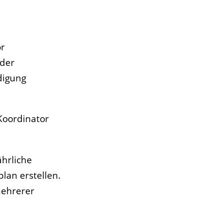
or
 der
digung
Koordinator
ährliche
lan erstellen.
mehrerer