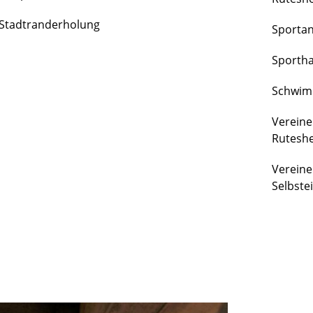
FREIZEIT
Stadtranderholung
Sporta
&
KULTUR
Sportha
Schwim
Vereine
Rutesh
Vereine
Selbste