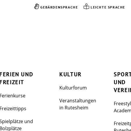
GEBÄRDENSPRACHE
LEICHTE SPRACHE
FERIEN UND
KULTUR
SPOR
FREIZEIT
UND
Kulturforum
VEREI
Ferienkurse
Veranstaltungen
Freesty
in Rutesheim
Freizeittipps
Acade
Spielplätze und
Freizeit
Bolzplätze
Rutesh