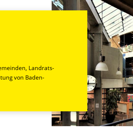
n
emeinden, Landrats-
tung von Baden-