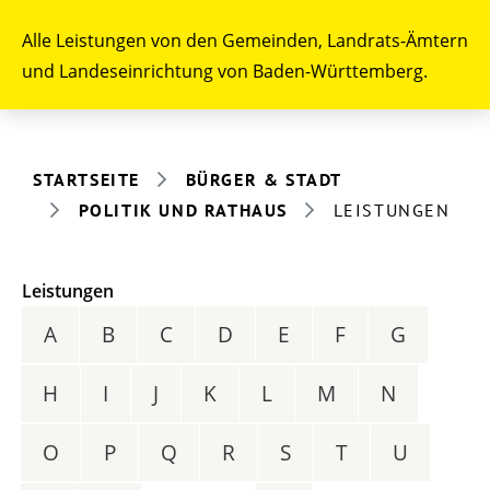
Alle Leistungen von den Gemeinden, Landrats-Ämtern
und Landeseinrichtung von Baden-Württemberg.
STARTSEITE
BÜRGER & STADT
POLITIK UND RATHAUS
LEISTUNGEN
Leistungen
A
B
C
D
E
F
G
H
I
J
K
L
M
N
O
P
Q
R
S
T
U