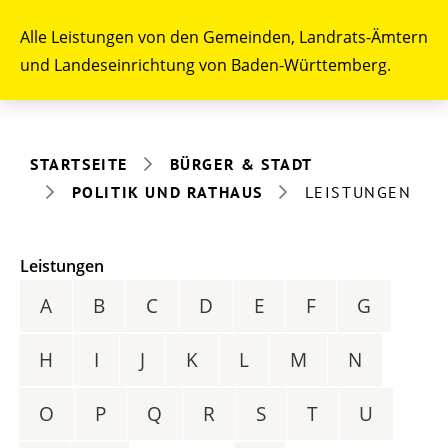
Alle Leistungen von den Gemeinden, Landrats-Ämtern
und Landeseinrichtung von Baden-Württemberg.
STARTSEITE
BÜRGER & STADT
POLITIK UND RATHAUS
LEISTUNGEN
Leistungen
A
B
C
D
E
F
G
H
I
J
K
L
M
N
O
P
Q
R
S
T
U