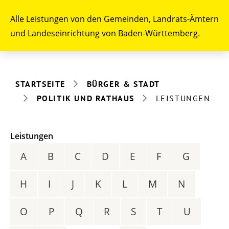
Alle Leistungen von den Gemeinden, Landrats-Ämtern
und Landeseinrichtung von Baden-Württemberg.
STARTSEITE
BÜRGER & STADT
POLITIK UND RATHAUS
LEISTUNGEN
Leistungen
A
B
C
D
E
F
G
H
I
J
K
L
M
N
O
P
Q
R
S
T
U