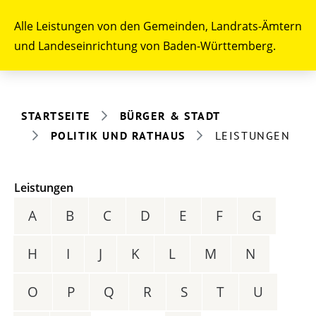
Alle Leistungen von den Gemeinden, Landrats-Ämtern
und Landeseinrichtung von Baden-Württemberg.
STARTSEITE
BÜRGER & STADT
POLITIK UND RATHAUS
LEISTUNGEN
Leistungen
A
B
C
D
E
F
G
H
I
J
K
L
M
N
O
P
Q
R
S
T
U