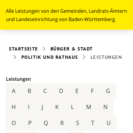
Alle Leistungen von den Gemeinden, Landrats-Ämtern
und Landeseinrichtung von Baden-Württemberg.
STARTSEITE
BÜRGER & STADT
POLITIK UND RATHAUS
LEISTUNGEN
Leistungen
A
B
C
D
E
F
G
H
I
J
K
L
M
N
O
P
Q
R
S
T
U