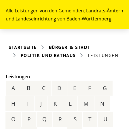
Alle Leistungen von den Gemeinden, Landrats-Ämtern
und Landeseinrichtung von Baden-Württemberg.
STARTSEITE
BÜRGER & STADT
POLITIK UND RATHAUS
LEISTUNGEN
Leistungen
A
B
C
D
E
F
G
H
I
J
K
L
M
N
O
P
Q
R
S
T
U