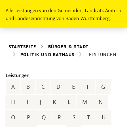
Alle Leistungen von den Gemeinden, Landrats-Ämtern
und Landeseinrichtung von Baden-Württemberg.
STARTSEITE
BÜRGER & STADT
POLITIK UND RATHAUS
LEISTUNGEN
Leistungen
A
B
C
D
E
F
G
H
I
J
K
L
M
N
O
P
Q
R
S
T
U