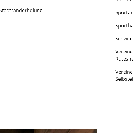
FREIZEIT
Stadtranderholung
Sporta
&
KULTUR
Sportha
Schwim
Vereine
Rutesh
Vereine
Selbste