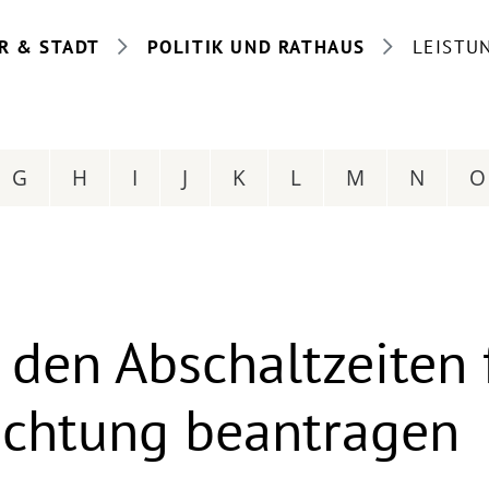
R & STADT
POLITIK UND RATHAUS
LEISTU
G
H
I
J
K
L
M
N
O
den Abschaltzeiten 
chtung beantragen