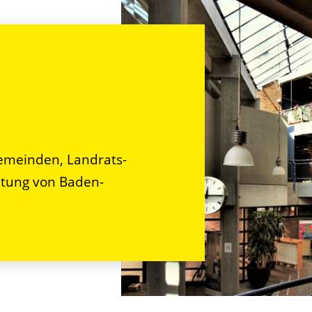
n
emeinden, Landrats-
tung von Baden-