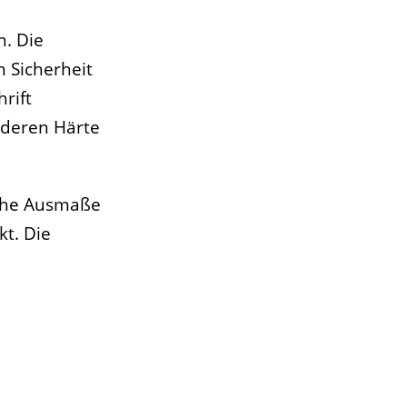
n. Die
n Sicherheit
rift
nderen Härte
sche Ausmaße
t. Die
n