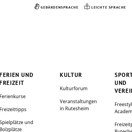
GEBÄRDENSPRACHE
LEICHTE SPRACHE
FERIEN UND
KULTUR
SPOR
FREIZEIT
UND
Kulturforum
VEREI
Ferienkurse
Veranstaltungen
Freesty
in Rutesheim
Freizeittipps
Acade
Spielplätze und
Freizeit
Bolzplätze
Rutesh