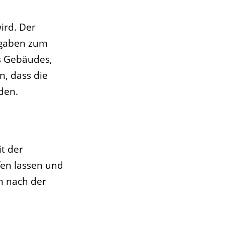
ird. Der
ngaben zum
s Gebäudes,
, dass die
den.
t der
fen lassen und
n nach der