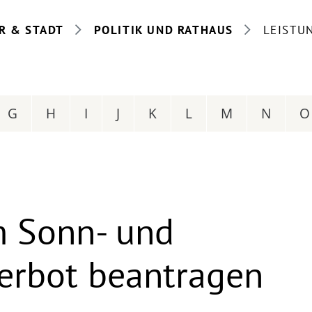
R & STADT
POLITIK UND RATHAUS
LEISTU
G
H
I
J
K
L
M
N
O
 Sonn- und
verbot beantragen