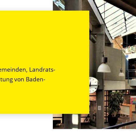
n
emeinden, Landrats-
tung von Baden-