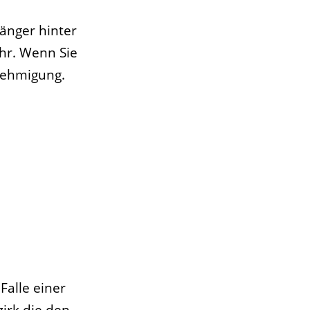
änger hinter
Uhr. Wenn Sie
nehmigung.
alle einer
irk die den