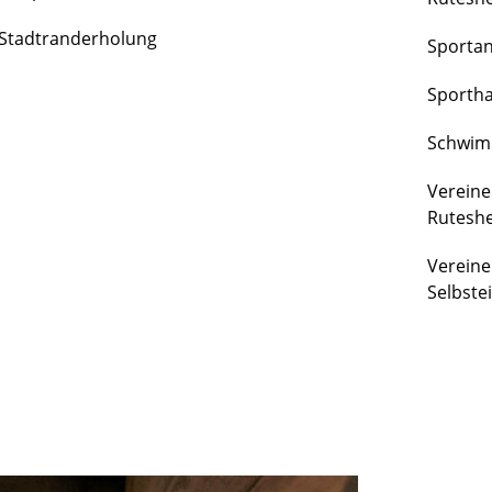
FREIZEIT
Stadtranderholung
Sporta
&
KULTUR
Sportha
Schwim
Vereine
Rutesh
Vereine
Selbste