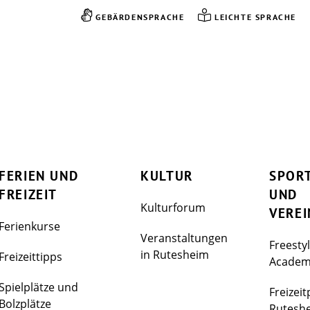
GEBÄRDENSPRACHE
LEICHTE SPRACHE
FERIEN UND
KULTUR
SPOR
FREIZEIT
UND
Kulturforum
VEREI
Ferienkurse
Veranstaltungen
Freesty
in Rutesheim
Freizeittipps
Acade
Spielplätze und
Freizeit
Bolzplätze
Rutesh