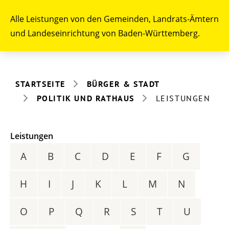
Alle Leistungen von den Gemeinden, Landrats-Ämtern
und Landeseinrichtung von Baden-Württemberg.
STARTSEITE
BÜRGER & STADT
POLITIK UND RATHAUS
LEISTUNGEN
Leistungen
A
B
C
D
E
F
G
H
I
J
K
L
M
N
O
P
Q
R
S
T
U