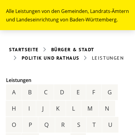
Alle Leistungen von den Gemeinden, Landrats-Ämtern
und Landeseinrichtung von Baden-Württemberg.
STARTSEITE
BÜRGER & STADT
POLITIK UND RATHAUS
LEISTUNGEN
Leistungen
A
B
C
D
E
F
G
H
I
J
K
L
M
N
O
P
Q
R
S
T
U