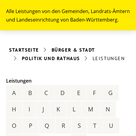
Alle Leistungen von den Gemeinden, Landrats-Ämtern
und Landeseinrichtung von Baden-Württemberg.
STARTSEITE
BÜRGER & STADT
POLITIK UND RATHAUS
LEISTUNGEN
Leistungen
A
B
C
D
E
F
G
H
I
J
K
L
M
N
O
P
Q
R
S
T
U