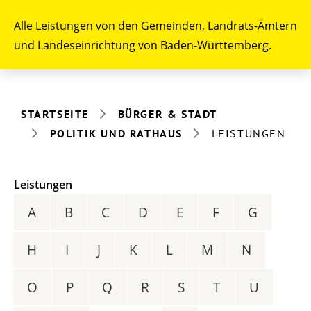
Alle Leistungen von den Gemeinden, Landrats-Ämtern
und Landeseinrichtung von Baden-Württemberg.
STARTSEITE
BÜRGER & STADT
POLITIK UND RATHAUS
LEISTUNGEN
Leistungen
A
B
C
D
E
F
G
H
I
J
K
L
M
N
O
P
Q
R
S
T
U