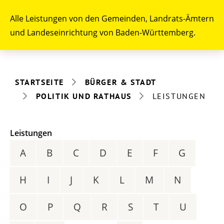
Alle Leistungen von den Gemeinden, Landrats-Ämtern
und Landeseinrichtung von Baden-Württemberg.
STARTSEITE
BÜRGER & STADT
POLITIK UND RATHAUS
LEISTUNGEN
Leistungen
A
B
C
D
E
F
G
H
I
J
K
L
M
N
O
P
Q
R
S
T
U