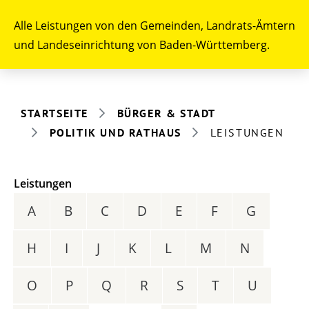
Alle Leistungen von den Gemeinden, Landrats-Ämtern
und Landeseinrichtung von Baden-Württemberg.
STARTSEITE
BÜRGER & STADT
POLITIK UND RATHAUS
LEISTUNGEN
Leistungen
A
B
C
D
E
F
G
H
I
J
K
L
M
N
O
P
Q
R
S
T
U