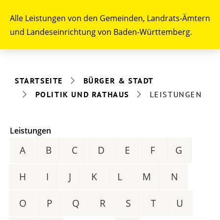
Alle Leistungen von den Gemeinden, Landrats-Ämtern
und Landeseinrichtung von Baden-Württemberg.
STARTSEITE
BÜRGER & STADT
POLITIK UND RATHAUS
LEISTUNGEN
Leistungen
A
B
C
D
E
F
G
H
I
J
K
L
M
N
O
P
Q
R
S
T
U