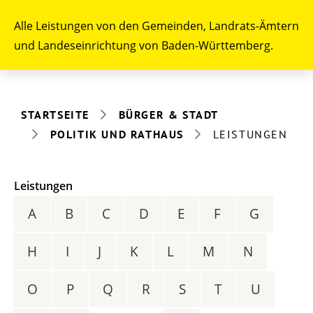
Alle Leistungen von den Gemeinden, Landrats-Ämtern
und Landeseinrichtung von Baden-Württemberg.
STARTSEITE
BÜRGER & STADT
POLITIK UND RATHAUS
LEISTUNGEN
Leistungen
A
B
C
D
E
F
G
H
I
J
K
L
M
N
O
P
Q
R
S
T
U