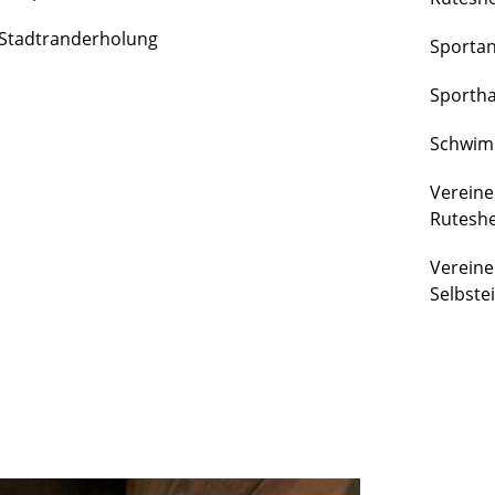
FREIZEIT
Stadtranderholung
Sporta
&
KULTUR
Sportha
Schwim
Vereine
Rutesh
Vereine
Selbste