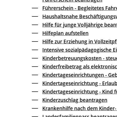
Führerschein - Begleitetes Fah
Haushaltsnahe Beschäftigungsv
Hilfe für junge Volljährige bea
Hilfeplan aufstellen
Hilfe zur Erziehung in Vollzeit
Intensive sozialpädagogische 
Kinderbetreuungskosten - steu
Kinderfreibetrag als elektron
Kindertageseinrichtungen - G
Kindertageseinrichtung - Erlau
Kindertageseinrichtung - Kind
Kinderzuschlag beantragen
Krankenhilfe nach dem Kinder-
Landesfamilienpass beantrage