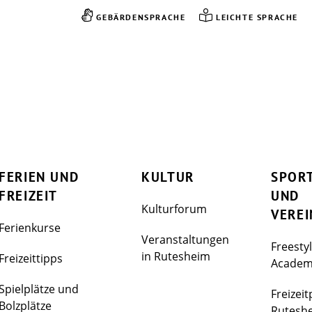
GEBÄRDENSPRACHE
LEICHTE SPRACHE
FERIEN UND
KULTUR
SPOR
FREIZEIT
UND
Kulturforum
VEREI
Ferienkurse
Veranstaltungen
Freesty
in Rutesheim
Freizeittipps
Acade
Spielplätze und
Freizeit
Bolzplätze
Rutesh