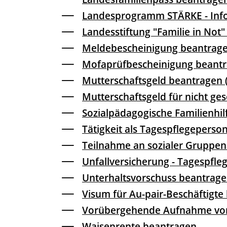
Landesprogramm STÄRKE - Infor
Landesstiftung "Familie in Not
Meldebescheinigung beantrag
Mofaprüfbescheinigung beant
Mutterschaftsgeld beantragen (
Mutterschaftsgeld für nicht g
Sozialpädagogische Familienhi
Tätigkeit als Tagespflegeperso
Teilnahme an sozialer Gruppen
Unfallversicherung - Tagespfl
Unterhaltsvorschuss beantrag
Visum für Au-pair-Beschäftigte
Vorübergehende Aufnahme von 
Waisenrente beantragen