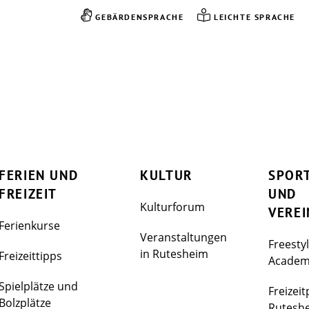
GEBÄRDENSPRACHE
LEICHTE SPRACHE
FERIEN UND
KULTUR
SPOR
FREIZEIT
UND
Kulturforum
VEREI
Ferienkurse
Veranstaltungen
Freesty
in Rutesheim
Freizeittipps
Acade
Spielplätze und
Freizeit
Bolzplätze
Rutesh