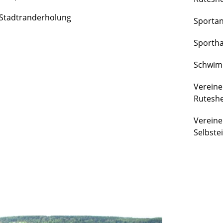
FREIZEIT
Stadtranderholung
Sporta
&
KULTUR
Sportha
Schwim
Vereine
Rutesh
Vereine
Selbste