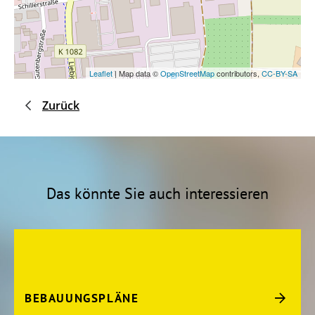
Leaflet
| Map data ©
OpenStreetMap
contributors,
CC-BY-SA
Zurück
Das könnte Sie auch interessieren
BEBAUUNGSPLÄNE