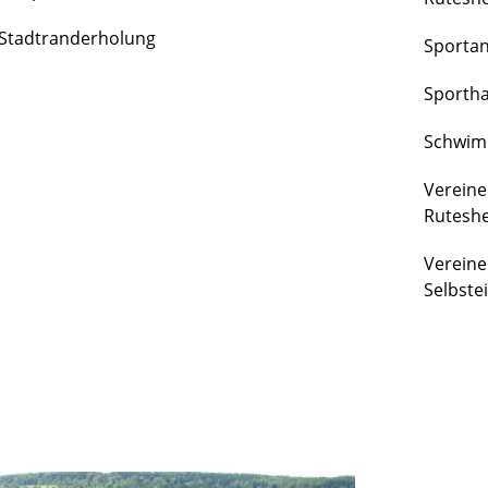
FREIZEIT
Stadtranderholung
Sporta
&
KULTUR
Sportha
Schwim
Vereine
Rutesh
Vereine
Selbste