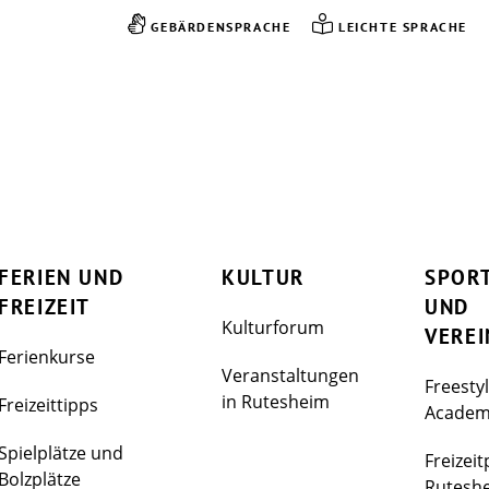
GEBÄRDENSPRACHE
LEICHTE SPRACHE
FERIEN UND
KULTUR
SPOR
FREIZEIT
UND
Kulturforum
VEREI
Ferienkurse
Veranstaltungen
Freesty
in Rutesheim
Freizeittipps
Acade
Spielplätze und
Freizeit
Bolzplätze
Rutesh