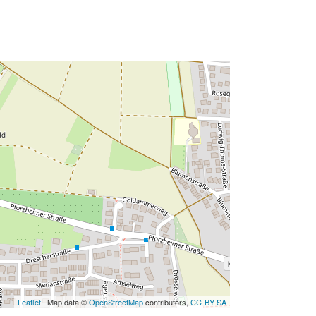
Leaflet
| Map data ©
OpenStreetMap
contributors,
CC-BY-SA