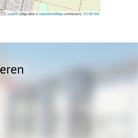
Leaflet
| Map data ©
OpenStreetMap
contributors,
CC-BY-SA
ieren