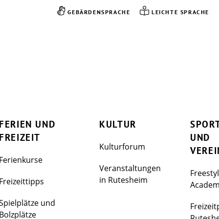
GEBÄRDENSPRACHE
LEICHTE SPRACHE
FERIEN UND
KULTUR
SPOR
FREIZEIT
UND
Kulturforum
VEREI
Ferienkurse
Veranstaltungen
Freesty
in Rutesheim
Freizeittipps
Acade
Spielplätze und
Freizeit
Bolzplätze
Rutesh