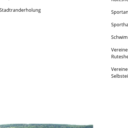
FREIZEIT
Stadtranderholung
Sporta
&
KULTUR
Sportha
Schwim
Vereine
Rutesh
Vereine
Selbste