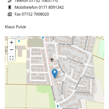
Telefon
07152 706377-0
Mobiltelefon
0171 8091342
Fax
07152 7008020
Klaus Putze
+
−