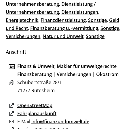
Unternehmensberatung
,
Dienstleistung /
Unternehmensberatung
,
Dienstleistungen
,
Energietechnik
,
Finanzdienstleistung
,
Sonstige
,
Geld
und Recht
,
Finanzberatung u. -vermittlung
,
Sonstige
,
Versicherungen
,
Natur und Umwelt
,
Sonstige
Anschrift
Finanz & Umwelt, Makler für umweltgerechte
Finanzberatung | Versicherungen | Ökostrom
Schubertstraße 28/1
71277
Rutesheim
OpenStreetMap
Fahrplanauskunft
E-Mail
info@finanzundumwelt.de