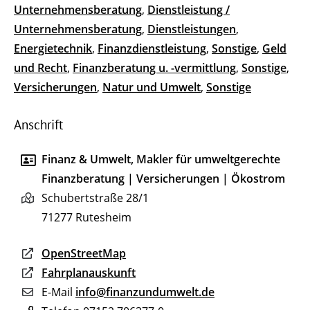
Unternehmensberatung
,
Dienstleistung /
Unternehmensberatung
,
Dienstleistungen
,
Energietechnik
,
Finanzdienstleistung
,
Sonstige
,
Geld
und Recht
,
Finanzberatung u. -vermittlung
,
Sonstige
,
Versicherungen
,
Natur und Umwelt
,
Sonstige
Anschrift
Finanz & Umwelt, Makler für umweltgerechte
Finanzberatung | Versicherungen | Ökostrom
Schubertstraße 28/1
71277
Rutesheim
OpenStreetMap
Fahrplanauskunft
E-Mail
info@finanzundumwelt.de