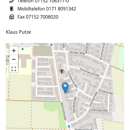
Telefon
07152 706377-0
Mobiltelefon
0171 8091342
Fax
07152 7008020
Klaus Putze
+
−