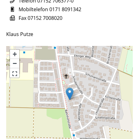
Telefon
07152 706377-0
Mobiltelefon
0171 8091342
Fax
07152 7008020
Klaus Putze
+
−