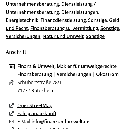
Unternehmensberatung
,
Dienstleistung /
Unternehmensberatung
,
Dienstleistungen
,
Energietechnik
,
Finanzdienstleistung
,
Sonstige
,
Geld
und Recht
,
Finanzberatung u. -vermittlung
,
Sonstige
,
Versicherungen
,
Natur und Umwelt
,
Sonstige
Anschrift
Finanz & Umwelt, Makler für umweltgerechte
Finanzberatung | Versicherungen | Ökostrom
Schubertstraße 28/1
71277
Rutesheim
OpenStreetMap
Fahrplanauskunft
E-Mail
info@finanzundumwelt.de