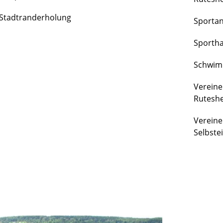
FREIZEIT
Stadtranderholung
Sporta
&
KULTUR
Sportha
Schwim
Vereine
Rutesh
Vereine
Selbste