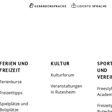
GEBÄRDENSPRACHE
LEICHTE SPRACHE
FERIEN UND
KULTUR
SPOR
FREIZEIT
UND
Kulturforum
VEREI
Ferienkurse
Veranstaltungen
Freesty
in Rutesheim
Freizeittipps
Acade
Spielplätze und
Freizeit
Bolzplätze
Rutesh