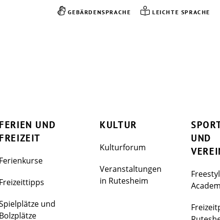
GEBÄRDENSPRACHE
LEICHTE SPRACHE
FERIEN UND
KULTUR
SPOR
FREIZEIT
UND
Kulturforum
VEREI
Ferienkurse
Veranstaltungen
Freesty
in Rutesheim
Freizeittipps
Acade
Spielplätze und
Freizeit
Bolzplätze
Rutesh