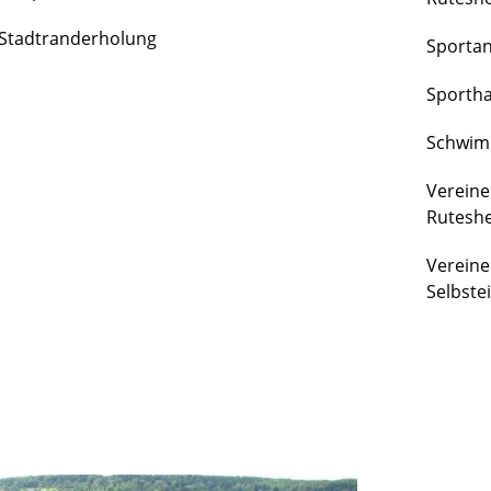
FREIZEIT
Stadtranderholung
Sporta
&
KULTUR
Sportha
Schwim
Vereine
Rutesh
Vereine
Selbste