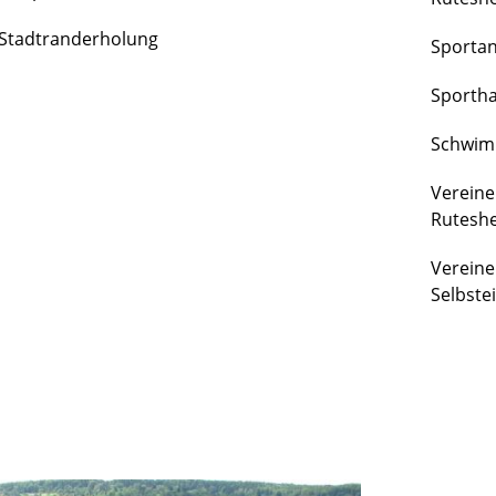
FREIZEIT
Stadtranderholung
Sporta
&
KULTUR
Sportha
Schwim
Vereine
Rutesh
Vereine
Selbste