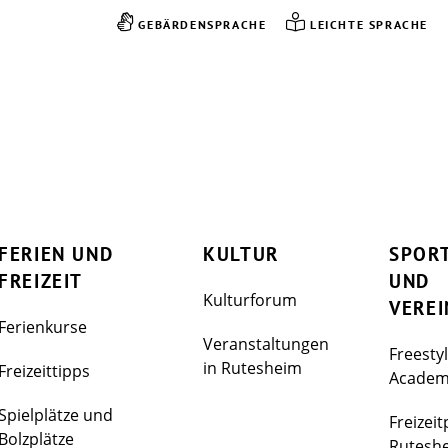
GEBÄRDENSPRACHE
LEICHTE SPRACHE
FERIEN UND
KULTUR
SPOR
FREIZEIT
UND
Kulturforum
VEREI
Ferienkurse
Veranstaltungen
Freesty
in Rutesheim
Freizeittipps
Acade
Spielplätze und
Freizeit
Bolzplätze
Rutesh