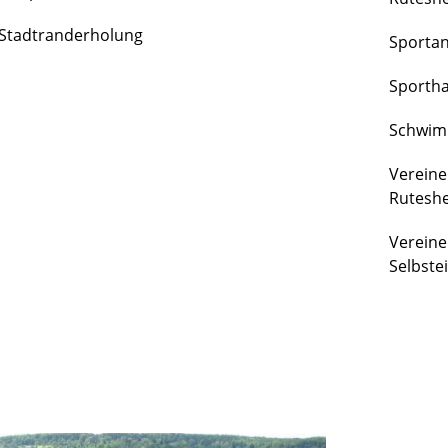
FREIZEIT
Stadtranderholung
Sporta
&
KULTUR
Sportha
Schwim
Vereine
Rutesh
Vereine
Selbste