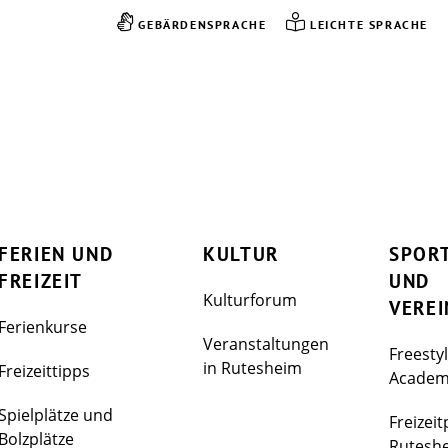
GEBÄRDENSPRACHE
LEICHTE SPRACHE
FERIEN UND
KULTUR
SPOR
FREIZEIT
UND
Kulturforum
VEREI
Ferienkurse
Veranstaltungen
Freesty
in Rutesheim
Freizeittipps
Acade
Spielplätze und
Freizeit
Bolzplätze
Rutesh